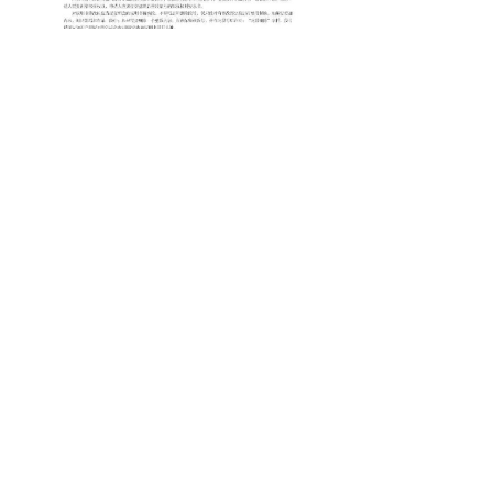
深圳市威昇光电技术有限公司
服务热线：18925219498
地 址：深圳市宝安区松岗街道沙浦社区松江
路6号满京华·科创工坊(三栋)303
联系人：周工
电话：18925219498
网站：www.szwsgd.com