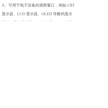
A、可用于电子设备的观察窗口，例如 CRT
显示器、LCD 显示器、OLED 等数码显示
屏幕、雷达显示器.、精密仪器、仪表等显
示器窗口。
B、用于建筑物重点部位的观察窗，例如采
光屏蔽窗、屏蔽室可视窗、可视隔断屏风
等。
C、要求电磁屏蔽的机柜、指挥仪方舱. 通
讯车观察窗等。
上一个：
无
下一个：
EMI/RFI电磁屏蔽膜